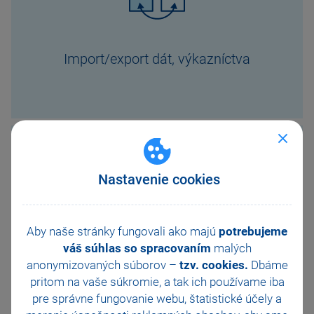
Import/export dát, výkazníctva
Nastavenie cookies
Plánovanie a riadenie procesov
Aby naše stránky fungovali ako majú
potrebujeme
a výroby
váš súhlas so spracovaním
malých
anonymizovaných súborov –
tzv. cookies.
Dbáme
pritom na vaše súkromie, a tak ich
používame iba
pre správne fungovanie webu, štatistické účely a