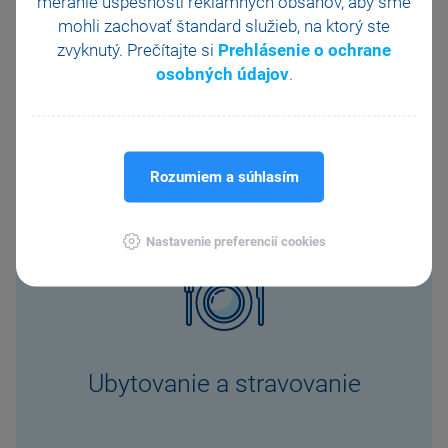
meranie úspešnosti reklamných obsahov, aby sme
mohli zachovať štandard služieb, na ktorý ste
zvyknutý. Prečítajte si
Prehlásenie o ochrane
osobných údajov
.
Doprava a prepravné služby
Rozumiem a súhlasím
Nastavenie preferencií cookies
Ubytovanie a stravovanie